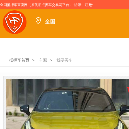
登录
|
注册
全国抵押车直卖网（原优朋抵押车交易网平台）
全国
首页
我要买车
我要卖车
车
抵押车
首页
车源
我要买车
>
>