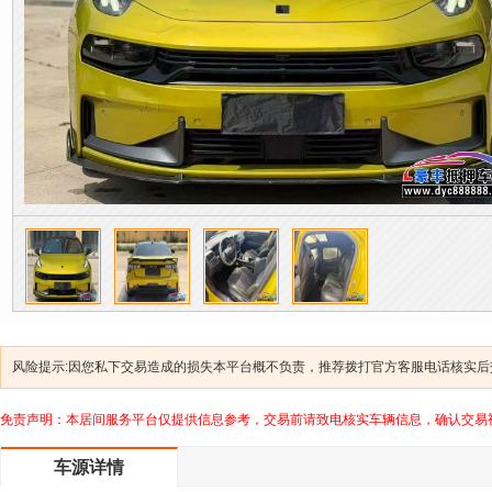
风险提示:因您私下交易造成的损失本平台概不负责，推荐拨打官方客服电话核实后交易
免责声明：本居间服务平台仅提供信息参考，交易前请致电核实车辆信息，确认交易
车源详情