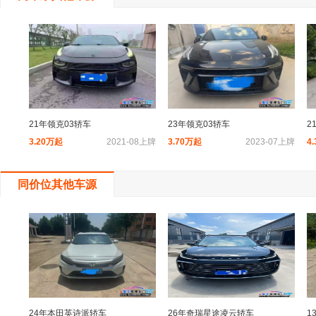
21年领克03轿车
23年领克03轿车
2
3.20万起
2021-08上牌
3.70万起
2023-07上牌
4
同价位其他车源
24年本田英诗派轿车
26年奇瑞星途凌云轿车
1