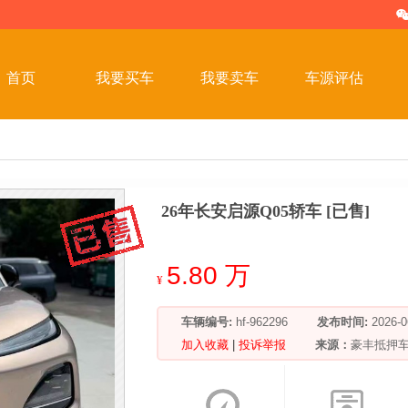
首页
我要买车
我要卖车
车源评估
26年长安启源Q05轿车 [已售]
5.80 万
¥
车辆编号:
hf-962296
发布时间:
2026
加入收藏
|
投诉举报
来源：
豪丰抵押