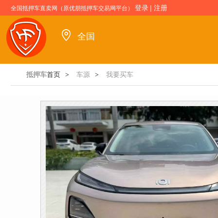
登录
|
注册
全国抵押车直卖网（原优朋抵押车交易网平台）
全国
抵押车
首页
车源
我要买车
>
>