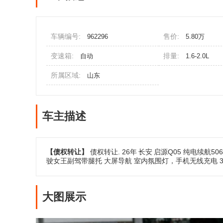
车辆编号:
售价:
962296
5.80万
变速箱:
排量:
自动
1.6-2.0L
所属区域:
山东
车主描述
【债权转让】
债权转让. 26年
长安
启源Q05 纯电续航5
驶女王副驾带腿托 大屏导航 室内氛围灯，手机无线充电 36
大图展示