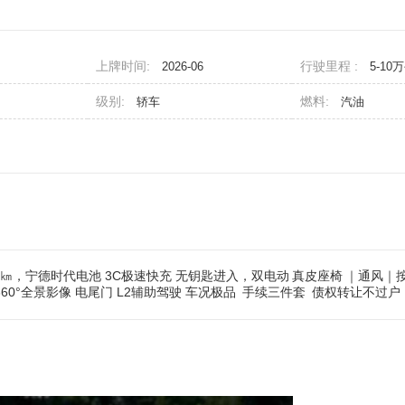
上牌时间:
行驶里程 :
2026-06
5-10
级别:
燃料:
轿车
汽油
06㎞，宁德时代电池 3C极速快充 无钥匙进入，双电动
真皮座椅
｜通风｜
0°全景影像 电尾门 L2辅助驾驶 车况极品
手续三件套
债权转让不过户