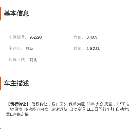
基本信息
车辆编号:
售价:
962298
3.40万
变速箱:
排量:
自动
1.6-2.0L
所属区域:
河北
车主描述
【债权转让】
债权转让，客户回头 保单为证 23年
大众
思皓，1.5T
一键启动
多功能方向盘
定速巡航
自动空调 LED日间行车灯 自动大
冀E户保定提