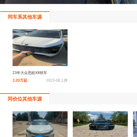
同车系其他车源
23年大众思皓X8轿车
3.20万起
2023-08上牌
同价位其他车源