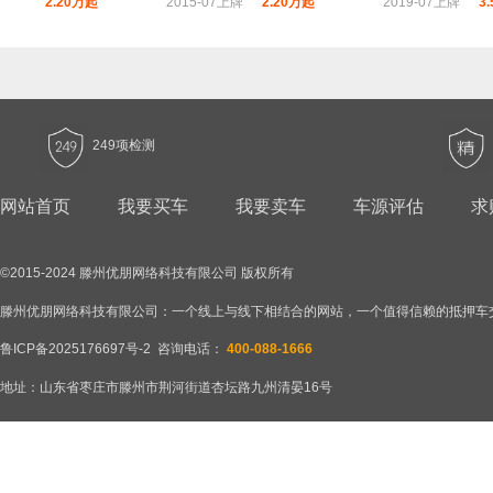
2.20万起
2015-07上牌
2.20万起
2019-07上牌
3
249项检测
网站首页
我要买车
我要卖车
车源评估
求
©2015-2024 滕州优朋网络科技有限公司 版权所有
滕州优朋网络科技有限公司：一个线上与线下相结合的网站，一个值得信赖的抵押车
鲁ICP备2025176697号-2
咨询电话：
‭400-088-1666
地址：山东省枣庄市滕州市荆河街道杏坛路九州清晏16号