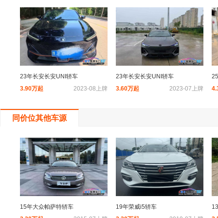
23年长安长安UNI轿车
23年长安长安UNI轿车
2
3.90万起
2023-08上牌
3.60万起
2023-07上牌
4
同价位其他车源
15年大众帕萨特轿车
19年荣威i5轿车
1