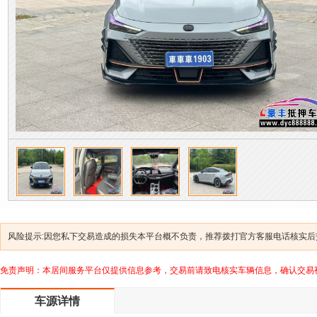
风险提示:因您私下交易造成的损失本平台概不负责，推荐拨打官方客服电话核实后交易
免责声明：本居间服务平台仅提供信息参考，交易前请致电核实车辆信息，确认交易
车源详情