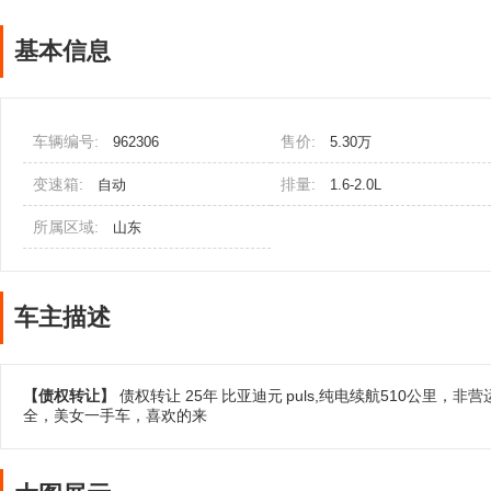
基本信息
车辆编号:
售价:
962306
5.30万
变速箱:
排量:
自动
1.6-2.0L
所属区域:
山东
车主描述
【债权转让】
债权转让 25年
比亚迪元
puls,纯电续航510公里
全，美女一手车，喜欢的来