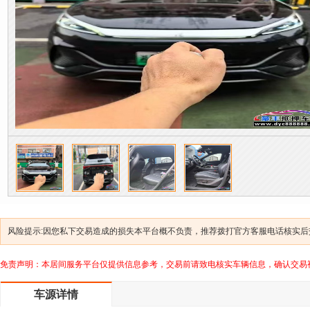
风险提示:因您私下交易造成的损失本平台概不负责，推荐拨打官方客服电话核实后交易
免责声明：本居间服务平台仅提供信息参考，交易前请致电核实车辆信息，确认交易
车源详情