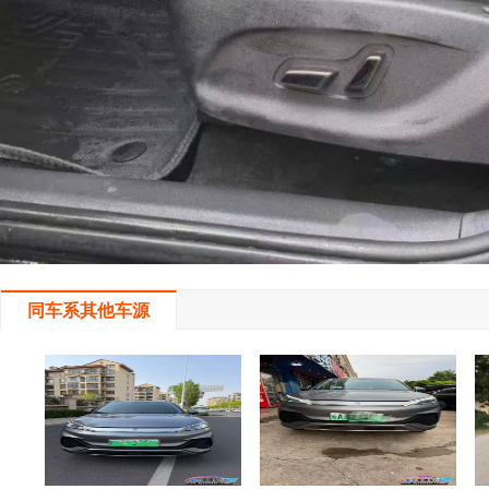
同车系其他车源