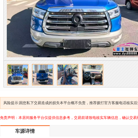
风险提示:因您私下交易造成的损失本平台概不负责，推荐拨打官方客服电话核实后交易
免责声明：本居间服务平台仅提供信息参考，交易前请致电核实车辆信息，确认交易
车源详情