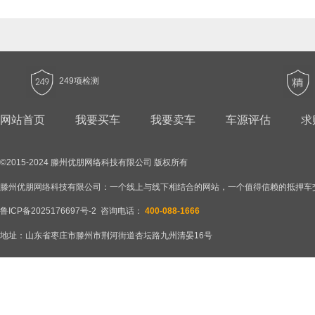
249项检测
网站首页
我要买车
我要卖车
车源评估
求
©2015-2024 滕州优朋网络科技有限公司 版权所有
滕州优朋网络科技有限公司：一个线上与线下相结合的网站，一个值得信赖的抵押车
鲁ICP备2025176697号-2
咨询电话：
‭400-088-1666
地址：山东省枣庄市滕州市荆河街道杏坛路九州清晏16号