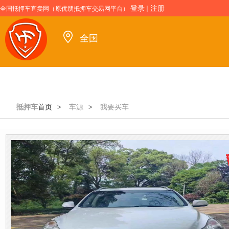
登录
|
注册
全国抵押车直卖网（原优朋抵押车交易网平台）
全国
首页
我要买车
我要卖车
车
抵押车
首页
车源
我要买车
>
>