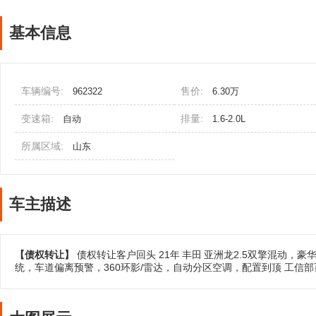
基本信息
车辆编号:
售价:
962322
6.30万
变速箱:
排量:
自动
1.6-2.0L
所属区域:
山东
车主描述
【债权转让】
债权转让客户回头 21年
丰田
亚洲龙2.5双擎混动，豪
统，车道偏离预警，360环影/雷达，自动分区空调，配置到顶 工信部百