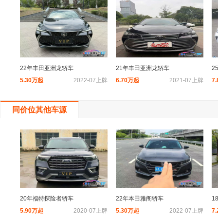
22年丰田亚洲龙轿车
21年丰田亚洲龙轿车
2
5.30万起
2022-07上牌
6.70万起
2021-07上牌
7
同价位其他车源
20年福特探险者轿车
22年本田雅阁轿车
1
5.90万起
2020-07上牌
5.30万起
2022-07上牌
7