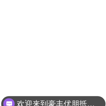
欢迎来到豪丰优朋抵押车平台？