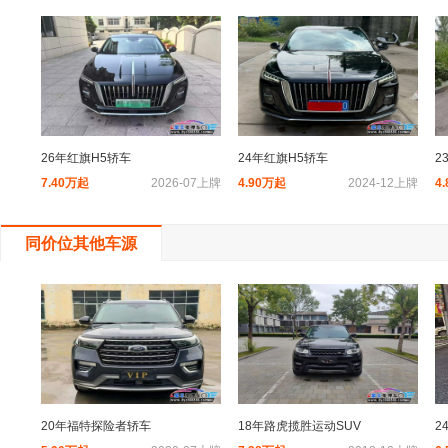
26年红旗H5轿车
24年红旗H5轿车
2
7.40万起
2026-07上牌
4.90万起
2024-12上牌
4
同价位其他车源
20年福特探险者轿车
18年路虎揽胜运动SUV
2