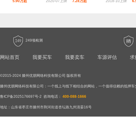
5.90万起
2020-07上牌
7.28万起
2018-10上牌
6
249项检测
网站首页
我要买车
我要卖车
车源评估
求
©2015-2024 滕州优朋网络科技有限公司 版权所有
滕州优朋网络科技有限公司：一个线上与线下相结合的网站，一个值得信赖的抵押车
鲁ICP备2025176697号-2
咨询电话：
‭400-088-1666
地址：山东省枣庄市滕州市荆河街道杏坛路九州清晏16号