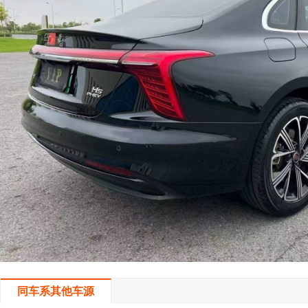
同车系其他车源