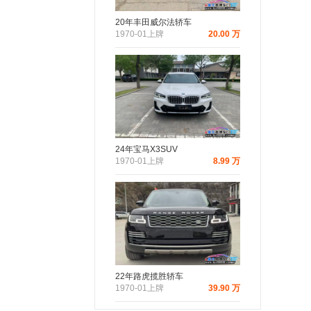
20年丰田威尔法轿车
1970-01上牌
20.00 万
24年宝马X3SUV
1970-01上牌
8.99 万
22年路虎揽胜轿车
1970-01上牌
39.90 万