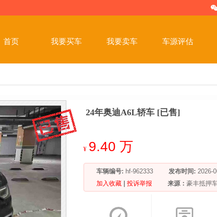
首页
我要买车
我要卖车
车源评估
24年奥迪A6L轿车 [已售]
9.40 万
¥
车辆编号:
hf-962333
发布时间:
2026
加入收藏
|
投诉举报
来源：
豪丰抵押