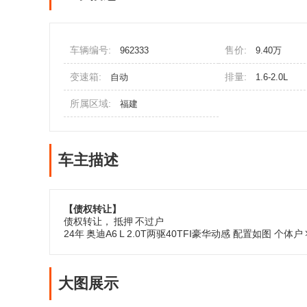
车辆编号:
售价:
962333
9.40万
变速箱:
排量:
自动
1.6-2.0L
所属区域:
福建
车主描述
【债权转让】
债权转让，
抵押
不过户
24年
奥迪A6
L 2.0T两驱40TFI豪华动感 配置如图 个
大图展示