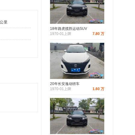
万公里
18年路虎揽胜运动SUV
1970-01上牌
7.80 万
20年长安逸动轿车
1970-01上牌
1.60 万