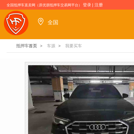
登录
|
注册
全国抵押车直卖网（原优朋抵押车交易网平台）
全国
抵押车
首页
车源
我要买车
>
>