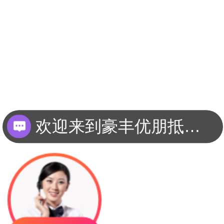
欢迎来到豪丰优朋抵押车平台？
您这边想要咨询买车还是回收