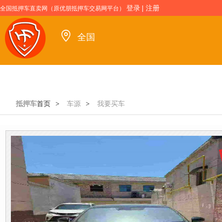
登录
|
注册
全国抵押车直卖网（原优朋抵押车交易网平台）
全国
首页
我要买车
我要卖车
车
抵押车
首页
车源
我要买车
>
>