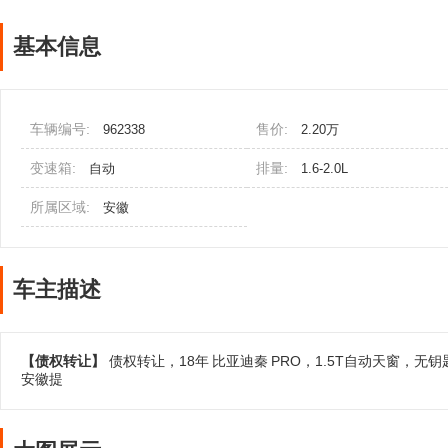
基本信息
车辆编号:
售价:
962338
2.20万
变速箱:
排量:
自动
1.6-2.0L
所属区域:
安徽
车主描述
【债权转让】
债权转让，18年
比亚迪秦
PRO，1.5T自动天窗，
安徽提