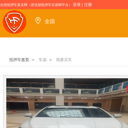
登录
|
注册
全国抵押车直卖网（原优朋抵押车交易网平台）
全国
首页
我要买车
我要卖车
车
抵押车
首页
车源
我要买车
>
>