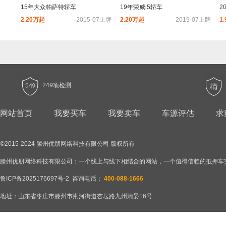
15年大众帕萨特轿车
19年荣威i5轿车
2
2.20万起
2015-07上牌
2.20万起
2019-07上牌
1
249项检测
网站首页
我要买车
我要卖车
车源评估
求
©2015-2024 滕州优朋网络科技有限公司 版权所有
滕州优朋网络科技有限公司：一个线上与线下相结合的网站，一个值得信赖的抵押车
鲁ICP备2025176697号-2
咨询电话：
‭400-088-1666
地址：山东省枣庄市滕州市荆河街道杏坛路九州清晏16号