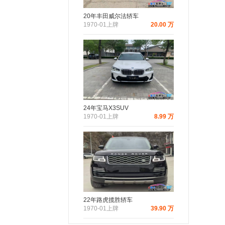
20年丰田威尔法轿车
1970-01上牌
20.00 万
24年宝马X3SUV
1970-01上牌
8.99 万
22年路虎揽胜轿车
1970-01上牌
39.90 万