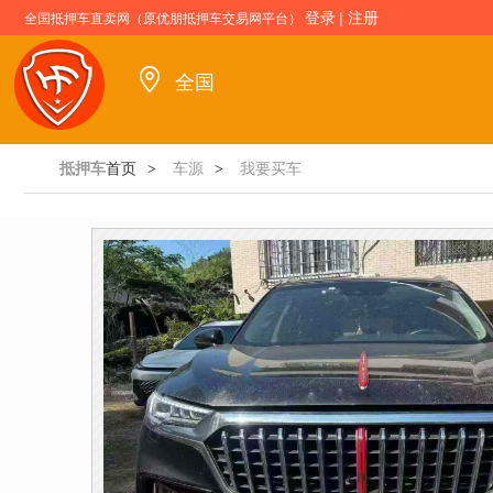
登录
|
注册
全国抵押车直卖网（原优朋抵押车交易网平台）
全国
抵押车
首页
车源
我要买车
>
>