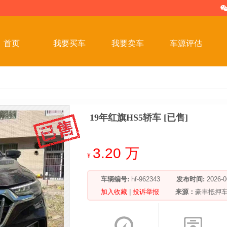
首页
我要买车
我要卖车
车源评估
19年红旗HS5轿车 [已售]
3.20 万
¥
车辆编号:
hf-962343
发布时间:
2026
加入收藏
|
投诉举报
来源：
豪丰抵押