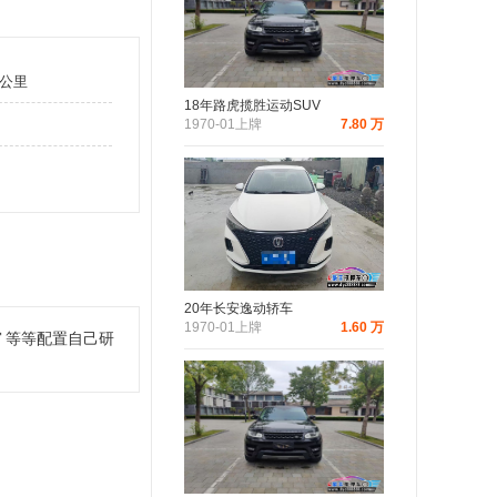
万公里
18年路虎揽胜运动SUV
1970-01上牌
7.80 万
20年长安逸动轿车
1970-01上牌
1.60 万
窗
等等配置自己研