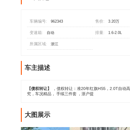
车辆编号:
售价:
962343
3.20万
变速箱:
排量:
自动
1.6-2.0L
所属区域:
浙江
车主描述
【债权转让】
，债权转让：准20年红旗HS5，2.0T自动
究，车况精品，
手续三件套
，浙户提
大图展示