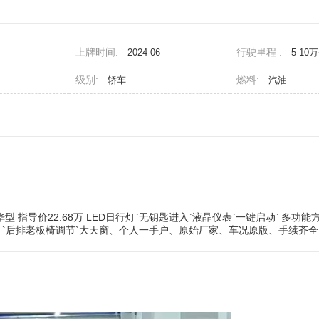
上牌时间:
行驶里程 :
2024-06
5-10
级别:
燃料:
轿车
汽油
豪华型 指导价22.68万 LED日行灯`无钥匙进入`液晶仪表`一键启动`
多功能
`后排老板椅调节`大天窗、个人一手户、原始厂家、车况原版、手续齐