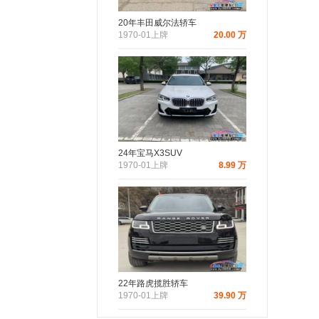
20年丰田威尔法轿车
1970-01上牌
20.00 万
24年宝马X3SUV
1970-01上牌
8.99 万
22年路虎揽胜轿车
1970-01上牌
39.90 万