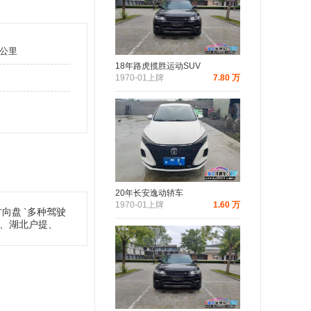
万公里
18年路虎揽胜运动SUV
1970-01上牌
7.80 万
20年长安逸动轿车
1970-01上牌
1.60 万
方向盘
`多种驾驶
全、湖北户提、