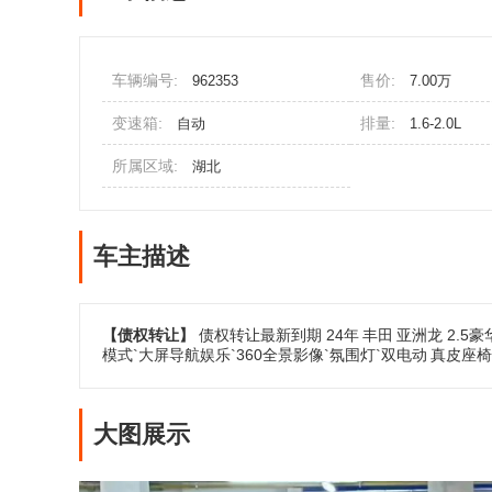
车辆编号:
售价:
962353
7.00万
变速箱:
排量:
自动
1.6-2.0L
所属区域:
湖北
车主描述
【债权转让】
债权转让最新到期 24年
丰田
亚洲龙 2.5
模式`大屏导航娱乐`360全景影像`氛围灯`双电动
真皮座椅
大图展示