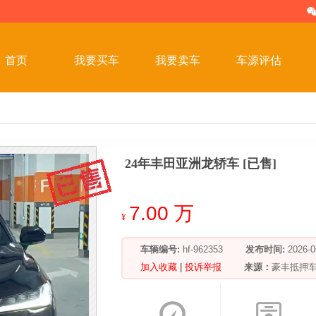
首页
我要买车
我要卖车
车源评估
24年丰田亚洲龙轿车 [已售]
7.00 万
¥
车辆编号:
hf-962353
发布时间:
2026
加入收藏
|
投诉举报
来源：
豪丰抵押