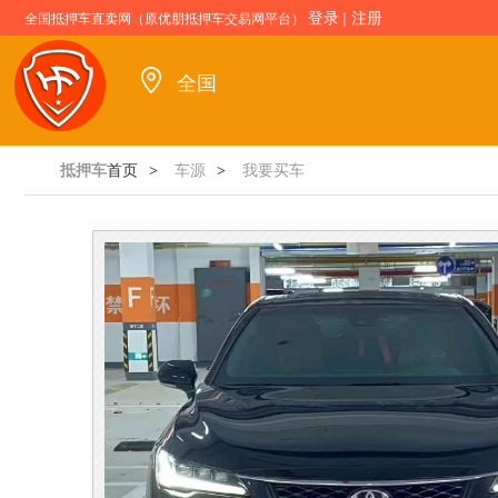
登录
|
注册
全国抵押车直卖网（原优朋抵押车交易网平台）
全国
抵押车
首页
车源
我要买车
>
>