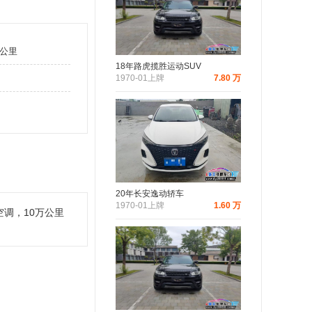
万公里
18年路虎揽胜运动SUV
1970-01上牌
7.80 万
20年长安逸动轿车
1970-01上牌
1.60 万
空调，10万公里