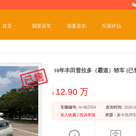
首页
我要买车
我要卖车
车源评估
18年丰田普拉多（霸道）轿车 [已
12.90 万
¥
车辆编号:
hf-962354
发布时间:
2026
加入收藏
|
投诉举报
来源：
豪丰抵押