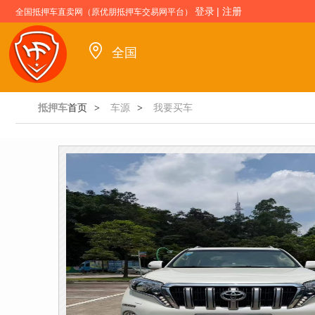
登录
|
注册
全国抵押车直卖网（原优朋抵押车交易网平台）
全国
抵押车
首页
车源
我要买车
>
>