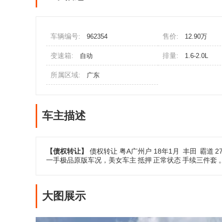
车辆编号:
售价:
962354
12.90万
变速箱:
排量:
自动
1.6-2.0L
所属区域:
广东
车主描述
【债权转让】
债权转让 粤A广州户 18年1月
丰田
霸道
2
一手极品原版车况，美女车主
抵押
正常状态
手续三件套
大图展示