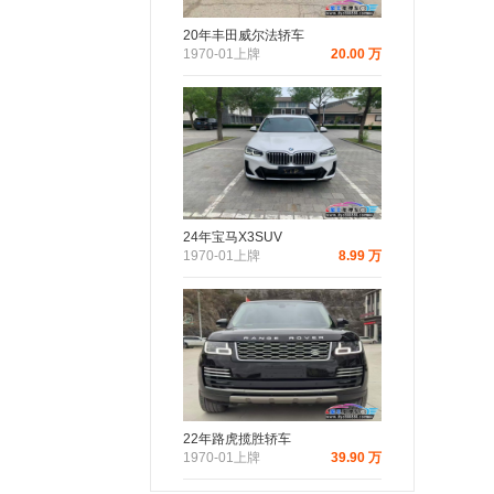
20年丰田威尔法轿车
1970-01上牌
20.00 万
24年宝马X3SUV
1970-01上牌
8.99 万
22年路虎揽胜轿车
1970-01上牌
39.90 万