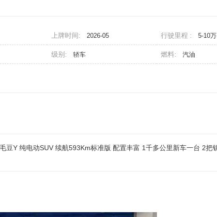
上牌时间:
行驶里程 :
2026-05
5-10
级别:
燃料:
轿车
汽油
l毛豆Y 纯电动SUV 续航593Km标准版 配置丰富 1千多公里新车一台 2