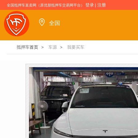
登录
|
注册
全国抵押车直卖网（原优朋抵押车交易网平台）
全国
抵押车
首页
车源
我要买车
>
>