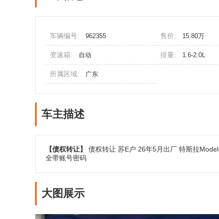
车辆编号:
售价:
962355
15.80万
变速箱:
排量:
自动
1.6-2.0L
所属区域:
广东
车主描述
【债权转让】
债权转让 苏E户 26年5月出厂 特斯拉Mode
全带账号密码
大图展示