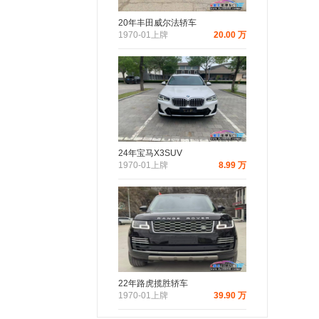
20年丰田威尔法轿车
1970-01上牌
20.00 万
24年宝马X3SUV
1970-01上牌
8.99 万
22年路虎揽胜轿车
1970-01上牌
39.90 万