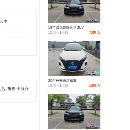
万公里
18年路虎揽胜运动SUV
1970-01上牌
7.80 万
20年长安逸动轿车
1970-01上牌
1.60 万
把钥匙
抵押
手续齐