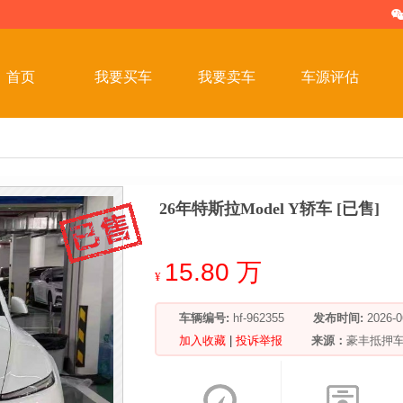
首页
我要买车
我要卖车
车源评估
26年特斯拉Model Y轿车 [已售]
15.80 万
¥
车辆编号:
hf-962355
发布时间:
2026
加入收藏
|
投诉举报
来源：
豪丰抵押