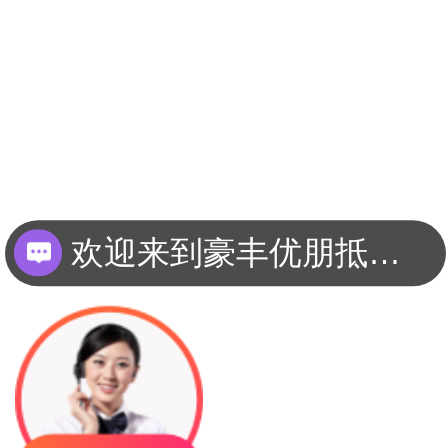
欢迎来到豪丰优朋抵押车平台？
您这边想要咨询买车还是回收