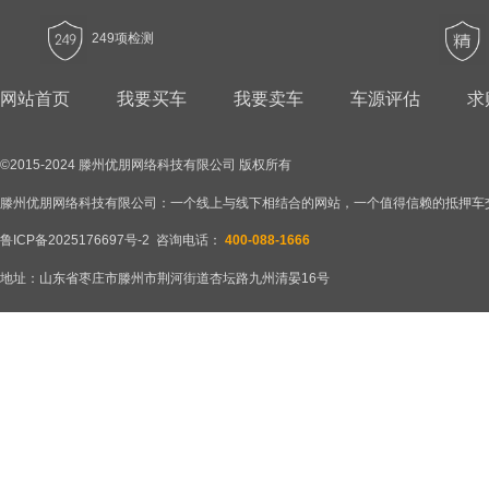
249项检测
网站首页
我要买车
我要卖车
车源评估
求
©2015-2024 滕州优朋网络科技有限公司 版权所有
滕州优朋网络科技有限公司：一个线上与线下相结合的网站，一个值得信赖的抵押车
鲁ICP备2025176697号-2
咨询电话：
‭400-088-1666
地址：山东省枣庄市滕州市荆河街道杏坛路九州清晏16号