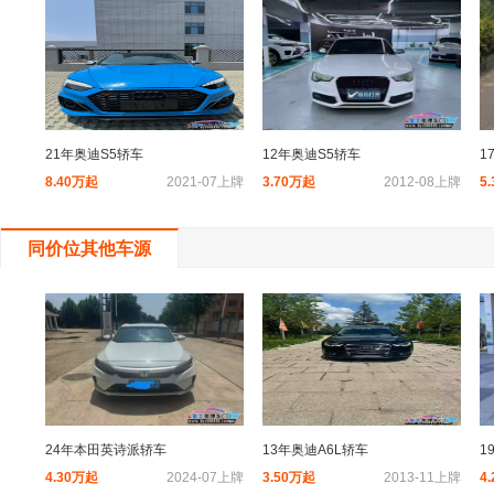
21年奥迪S5轿车
12年奥迪S5轿车
1
8.40万起
2021-07上牌
3.70万起
2012-08上牌
5
同价位其他车源
24年本田英诗派轿车
13年奥迪A6L轿车
1
4.30万起
2024-07上牌
3.50万起
2013-11上牌
4