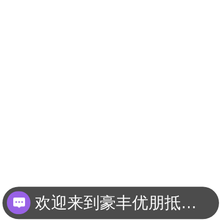
欢迎来到豪丰优朋抵押车平台？
您这边想要咨询买车还是回收