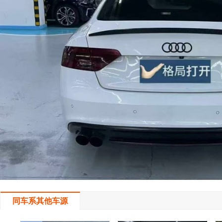
同车系其他车源