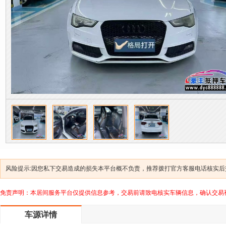
风险提示:因您私下交易造成的损失本平台概不负责，推荐拨打官方客服电话核实后交易
免责声明：本居间服务平台仅提供信息参考，交易前请致电核实车辆信息，确认交易
车源详情