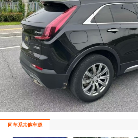
同车系其他车源