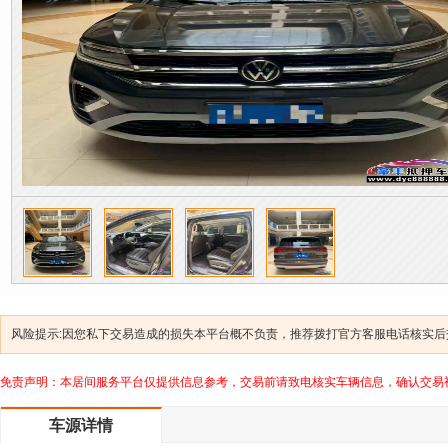
风险提示:因您私下交易造成的损失本平台概不负责，推荐拨打官方客服电话核实后交易
免责声明：本居间服务平台仅提供信息参考，交易前请致电核实车辆信息，确认交易
车源详情