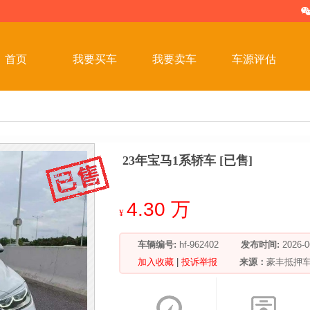
首页
我要买车
我要卖车
车源评估
23年宝马1系轿车 [已售]
4.30 万
¥
车辆编号:
hf-962402
发布时间:
2026
加入收藏
|
投诉举报
来源：
豪丰抵押