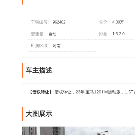
车辆编号:
售价:
962402
4.30万
变速箱:
排量:
自动
1.6-2.0L
所属区域:
河南
车主描述
【债权转让】
债权转让，23年
宝马120
i M运动版，1
大图展示