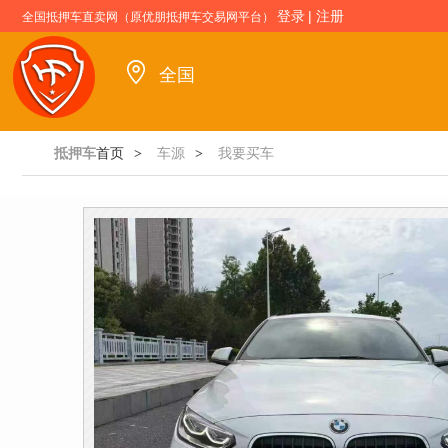
登录
|
注册
全国抵押车直卖网（原优朋抵押车交易网平台）
全国
抵押车
首页
车源
我要买车
>
>