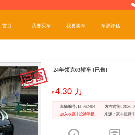
首页
我要买车
我要卖车
车源评估
24年领克03轿车 [已售]
4.30 万
¥
车辆编号:
hf-962404
发布时间:
2026
加入收藏
|
投诉举报
来源：
豪丰抵押