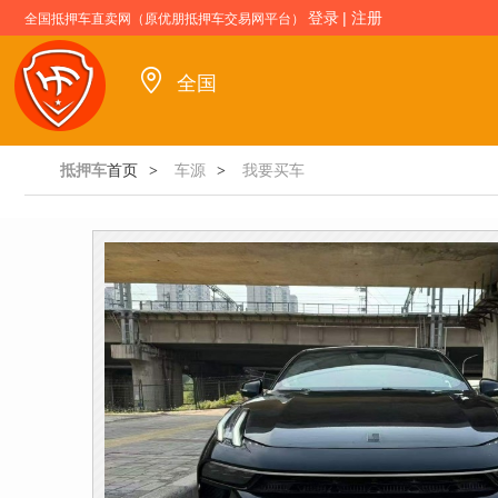
登录
|
注册
全国抵押车直卖网（原优朋抵押车交易网平台）
全国
抵押车
首页
车源
我要买车
>
>