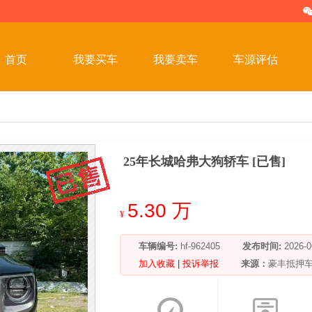
首页
我要买车
我要卖车
车源评估
25年长城哈弗大狗轿车 [已售]
5.30 万
¥
车辆编号:
hf-962405
发布时间:
2026
加入收藏
|
投诉举报
来源：
豪丰抵押