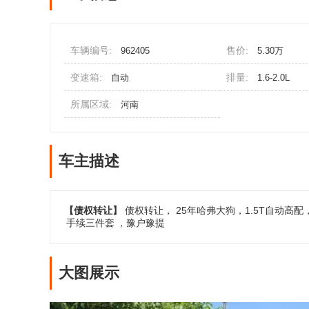
车辆编号:
售价:
962405
5.30万
变速箱:
排量:
自动
1.6-2.0L
所属区域:
河南
车主描述
【债权转让】
债权转让， 25年哈弗大狗，1.5T自动高
手续三件套
，豫户豫提
大图展示