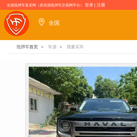
登录
|
注册
全国抵押车直卖网（原优朋抵押车交易网平台）
全国
抵押车
首页
车源
我要买车
>
>