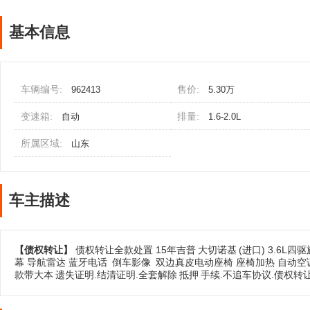
基本信息
车辆编号:
售价:
962413
5.30万
变速箱:
排量:
自动
1.6-2.0L
所属区域:
山东
车主描述
【债权转让】
债权转让全款处置 15年吉普
大切诺基
(进口) 3.6L
幕 导航雷达 蓝牙电话
倒车影像
双边真皮电动座椅 座椅加热 自动空
款带大本
遗失证明.结清证明.全套解除
抵押
手续.不追车协议.债权转