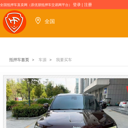
登录
|
注册
全国抵押车直卖网（原优朋抵押车交易网平台）
全国
首页
我要买车
我要卖车
车
抵押车
首页
车源
我要买车
>
>