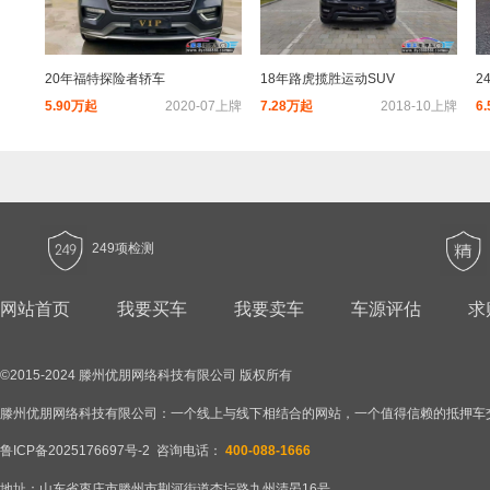
20年福特探险者轿车
18年路虎揽胜运动SUV
2
5.90万起
2020-07上牌
7.28万起
2018-10上牌
6
249项检测
网站首页
我要买车
我要卖车
车源评估
求
©2015-2024 滕州优朋网络科技有限公司 版权所有
滕州优朋网络科技有限公司：一个线上与线下相结合的网站，一个值得信赖的抵押车
鲁ICP备2025176697号-2
咨询电话：
‭400-088-1666
地址：山东省枣庄市滕州市荆河街道杏坛路九州清晏16号