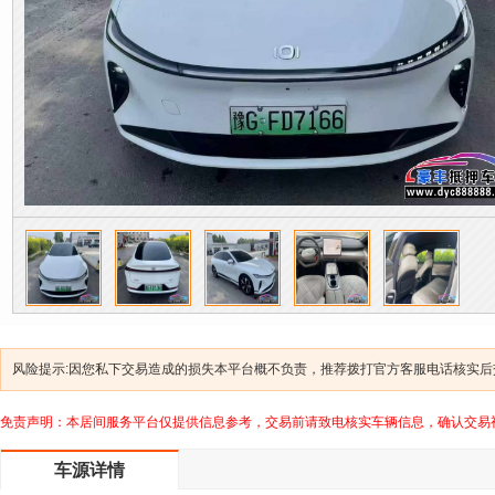
风险提示:因您私下交易造成的损失本平台概不负责，推荐拨打官方客服电话核实后交易
免责声明：本居间服务平台仅提供信息参考，交易前请致电核实车辆信息，确认交易
车源详情