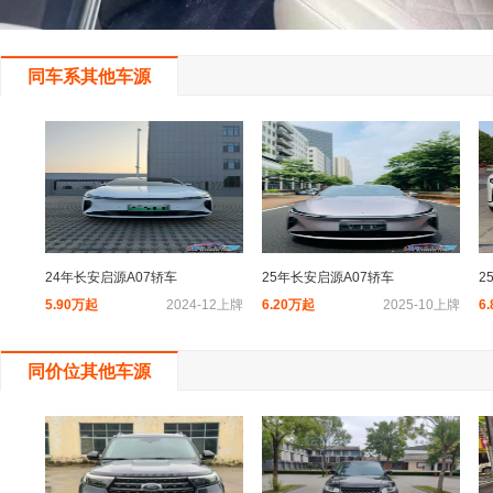
同车系其他车源
24年长安启源A07轿车
25年长安启源A07轿车
2
5.90万起
2024-12上牌
6.20万起
2025-10上牌
6
同价位其他车源