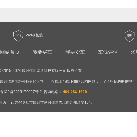
249项检测
网站首页
我要买车
我要卖车
车源评估
求
©2015-2024 滕州优朋网络科技有限公司 版权所有
滕州优朋网络科技有限公司：一个线上与线下相结合的网站，一个值得信赖的抵押车
鲁ICP备2025176697号-2
咨询电话：
‭400-088-1666
地址：山东省枣庄市滕州市荆河街道杏坛路九州清晏16号