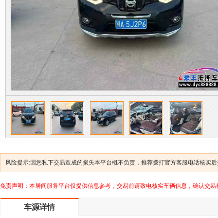
风险提示:因您私下交易造成的损失本平台概不负责，推荐拨打官方客服电话核实后交易
免责声明：本居间服务平台仅提供信息参考，交易前请致电核实车辆信息，确认交易
车源详情