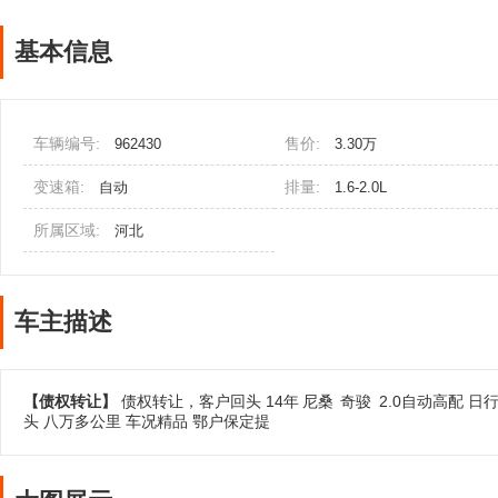
基本信息
车辆编号:
售价:
962430
3.30万
变速箱:
排量:
自动
1.6-2.0L
所属区域:
河北
车主描述
【债权转让】
债权转让，客户回头 14年
尼桑
奇骏
2.0自动高配 
头 八万多公里 车况精品 鄂户保定提