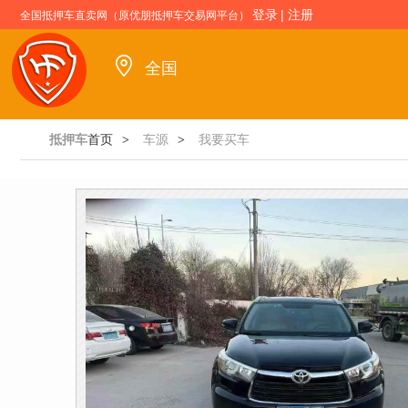
登录
|
注册
全国抵押车直卖网（原优朋抵押车交易网平台）
全国
抵押车
首页
车源
我要买车
>
>