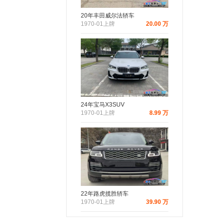
20年丰田威尔法轿车
1970-01上牌
20.00 万
24年宝马X3SUV
1970-01上牌
8.99 万
22年路虎揽胜轿车
1970-01上牌
39.90 万