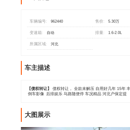
车辆编号:
售价:
962440
5.30万
变速箱:
排量:
自动
1.6-2.0L
所属区域:
河北
车主描述
【债权转让】
债权转让， 全款未解压 自用好几年 15年
倒车影像
后排娱乐 马路随便停 车况精品 河北户保定提
大图展示