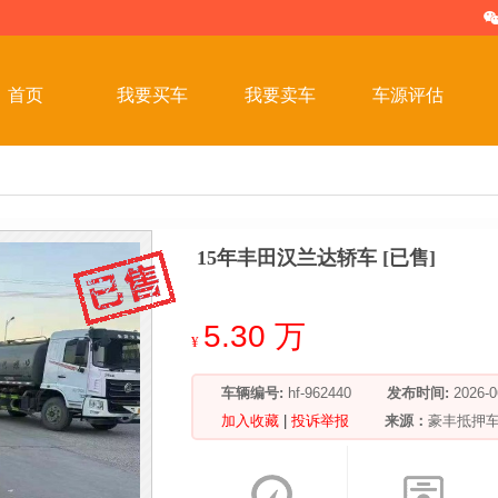
首页
我要买车
我要卖车
车源评估
15年丰田汉兰达轿车 [已售]
5.30 万
¥
车辆编号:
hf-962440
发布时间:
2026
加入收藏
|
投诉举报
来源：
豪丰抵押