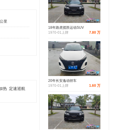
万公里
18年路虎揽胜运动SUV
1970-01上牌
7.80 万
20年长安逸动轿车
1970-01上牌
1.60 万
电加热
定速巡航