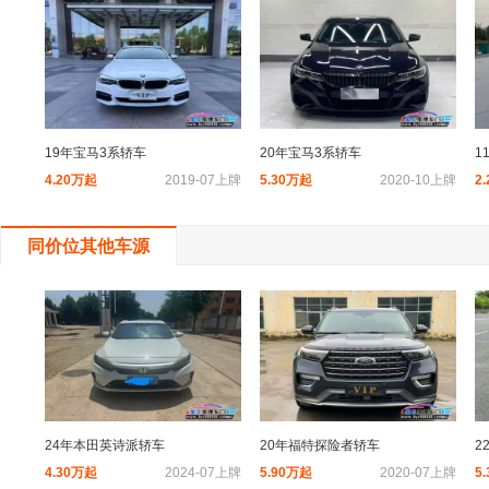
19年宝马3系轿车
20年宝马3系轿车
1
4.20万起
2019-07上牌
5.30万起
2020-10上牌
2
同价位其他车源
24年本田英诗派轿车
20年福特探险者轿车
2
4.30万起
2024-07上牌
5.90万起
2020-07上牌
5