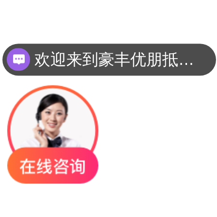
欢迎来到豪丰优朋抵押车平台？
您这边想要咨询买车还是回收