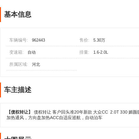
基本信息
车辆编号:
售价:
962443
5.30万
变速箱:
排量:
自动
1.6-2.0L
所属区域:
河北
车主描述
【债权转让】
债权转让 客户回头准20年新款
大众CC
2.0T
330
媚颜
加热通风，方向盘加热ACC自适应巡航，自动泊车