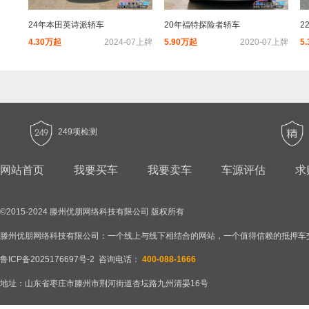
24年本田英诗派轿车
20年福特探险者轿车
2
4.30万起
2024-07上牌
5.90万起
2020-07上牌
5
249项检测
网站首页
我要买车
我要卖车
车源评估
求
©2015-2024 滕州优朋网络科技有限公司 版权所有
滕州优朋网络科技有限公司：一个线上与线下相结合的网站，一个值得信赖的抵押车
鲁ICP备2025176697号-2
咨询电话：
‭400-088-1666
地址：山东省枣庄市滕州市荆河街道杏坛路九州清晏16号