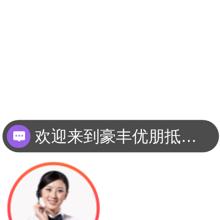
您这边想要咨询买车还是回收