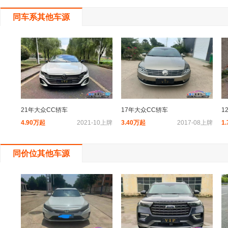
同车系其他车源
21年大众CC轿车
17年大众CC轿车
1
4.90万起
2021-10上牌
3.40万起
2017-08上牌
1
同价位其他车源