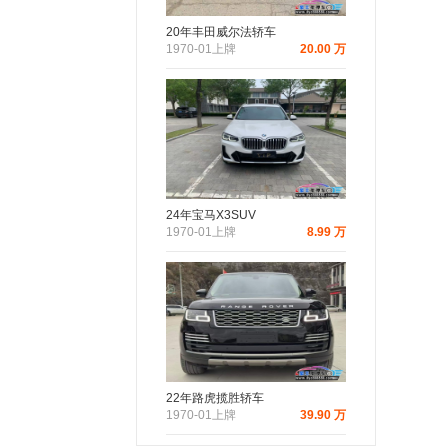
20年丰田威尔法轿车
1970-01上牌
20.00 万
24年宝马X3SUV
1970-01上牌
8.99 万
22年路虎揽胜轿车
1970-01上牌
39.90 万