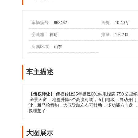
车辆编号:
售价:
962462
10.40万
变速箱:
排量:
自动
1.6-2.0L
所属区域:
山东
车主描述
【债权转让】
债权转让25年极氪001纯电绿牌
750
公里续
全景天窗
，地盘升降5个高度可调，五门电吸，自动开门
驶，雅马哈音响，大瓶导航左右可移动，
多功能方向盘
换理想了
大图展示