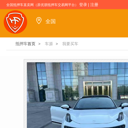
登录
|
注册
全国抵押车直卖网（原优朋抵押车交易网平台）
全国
抵押车
首页
车源
我要买车
>
>