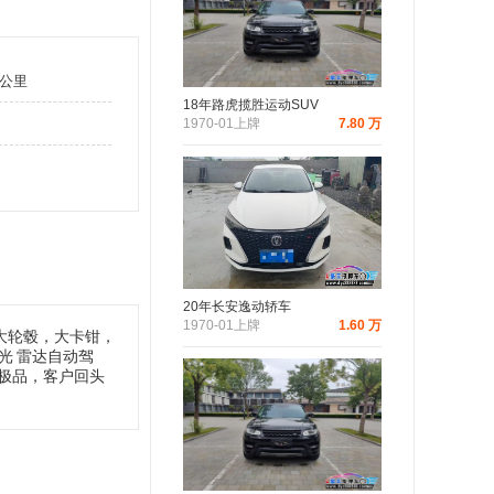
万公里
18年路虎揽胜运动SUV
1970-01上牌
7.80 万
20年长安逸动轿车
1970-01上牌
1.60 万
大轮毂，大卡钳，
光
雷达自动驾
况极品，客户回头