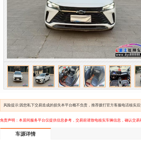
风险提示:因您私下交易造成的损失本平台概不负责，推荐拨打官方客服电话核实后交易
免责声明：本居间服务平台仅提供信息参考，交易前请致电核实车辆信息，确认交易
车源详情