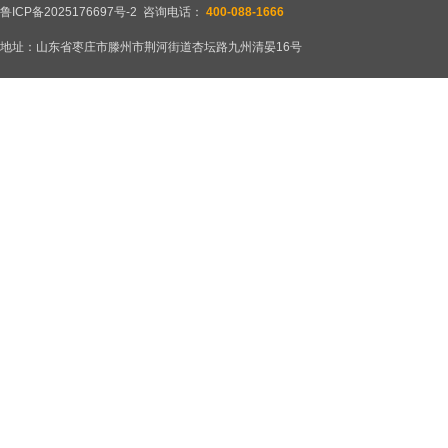
鲁ICP备2025176697号-2
咨询电话：
‭400-088-1666
地址：山东省枣庄市滕州市荆河街道杏坛路九州清晏16号