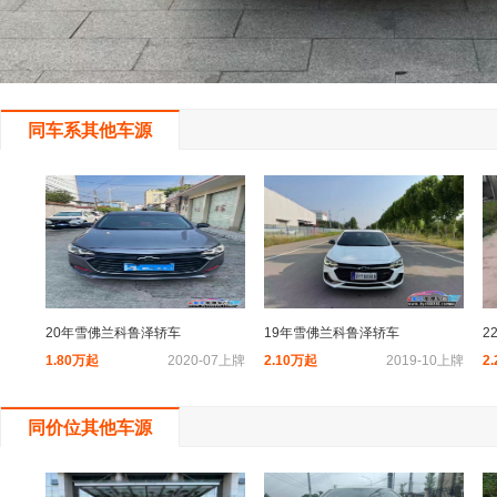
同车系其他车源
20年雪佛兰科鲁泽轿车
19年雪佛兰科鲁泽轿车
2
1.80万起
2020-07上牌
2.10万起
2019-10上牌
2
同价位其他车源