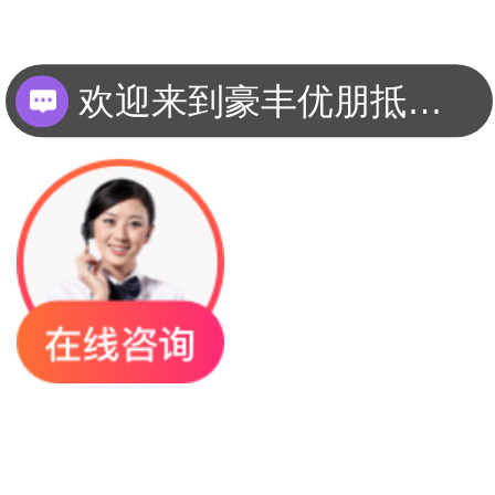
您这边想要咨询买车还是回收