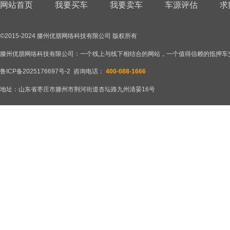
网站首页
我要买车
我要卖车
车源评估
求
©2015-2024 滕州优朋网络科技有限公司 版权所有
滕州优朋网络科技有限公司：一个线上与线下相结合的网站，一个值得信赖的抵押车
鲁ICP备2025176697号-2
咨询电话：
‭400-088-1666
地址：山东省枣庄市滕州市荆河街道杏坛路九州清晏16号