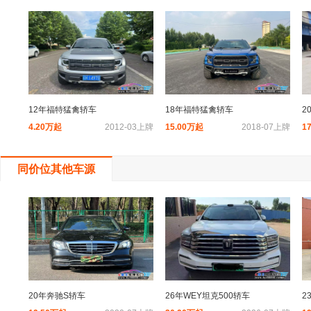
12年福特猛禽轿车
18年福特猛禽轿车
2
4.20万起
2012-03上牌
15.00万起
2018-07上牌
1
同价位其他车源
20年奔驰S轿车
26年WEY坦克500轿车
2