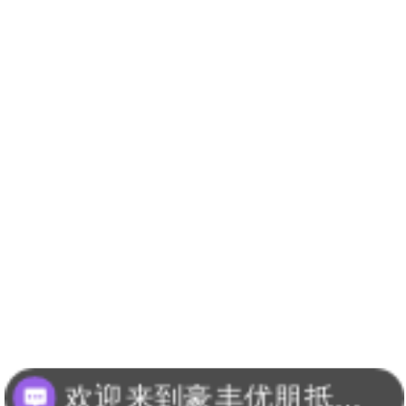
欢迎来到豪丰优朋抵押车平台？