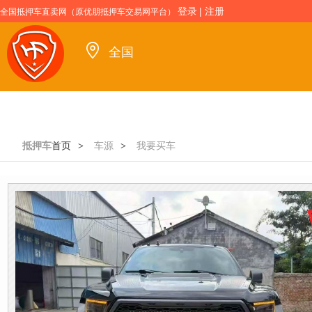
登录
|
注册
全国抵押车直卖网（原优朋抵押车交易网平台）
全国
首页
我要买车
我要卖车
车
抵押车
首页
车源
我要买车
>
>