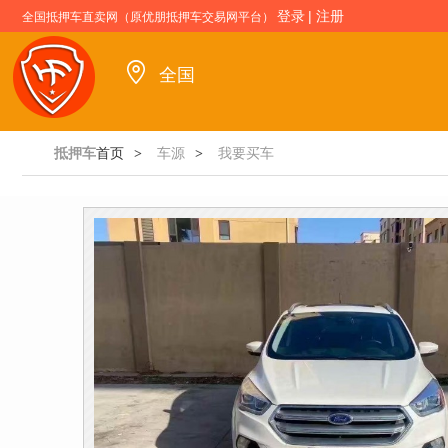
登录
|
注册
全国抵押车直卖网（原优朋抵押车交易网平台）
全国
抵押车
首页
车源
我要买车
>
>