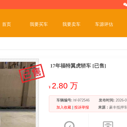
首页
我要买车
我要卖车
车源评估
17年福特翼虎轿车 [已售]
2.80 万
¥
车辆编号:
hf-972546
发布时间:
2026
加入收藏
|
投诉举报
来源：
豪丰抵押