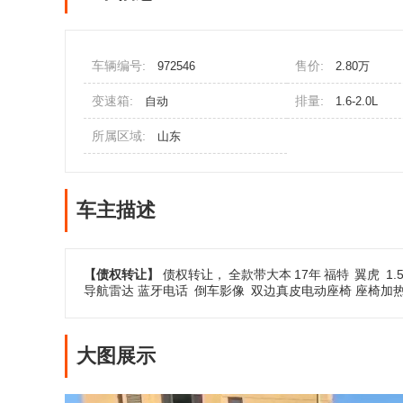
车辆编号:
售价:
972546
2.80万
变速箱:
排量:
自动
1.6-2.0L
所属区域:
山东
车主描述
【债权转让】
债权转让，
全款带大本
17年
福特
翼虎
1.
导航雷达 蓝牙电话
倒车影像
双边真皮电动座椅 座椅加
大图展示