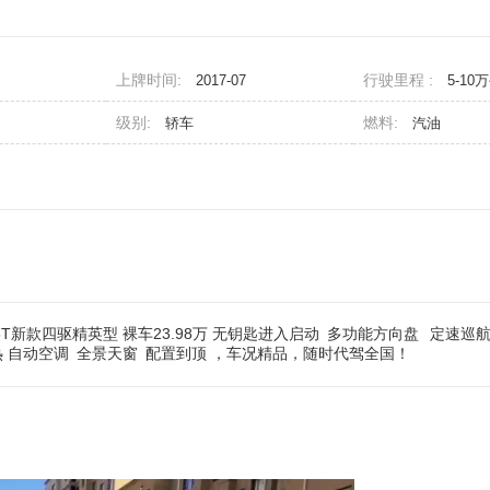
上牌时间:
行驶里程 :
2017-07
5-10
级别:
燃料:
轿车
汽油
5T新款四驱精英型 裸车23.98万 无钥匙进入启动
多功能方向盘
定速巡
热 自动空调
全景天窗
配置到顶 ，车况精品，随时代驾全国！