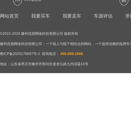
网站首页
我要买车
我要卖车
车源评估
求
©2015-2024 滕州优朋网络科技有限公司 版权所有
滕州优朋网络科技有限公司：一个线上与线下相结合的网站，一个值得信赖的抵押车
鲁ICP备2025176697号-2
咨询电话：
‭400-088-1666
地址：山东省枣庄市滕州市荆河街道杏坛路九州清晏16号