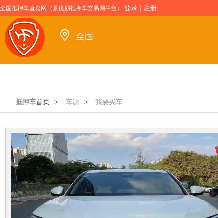
登录
|
注册
全国抵押车直卖网（原优朋抵押车交易网平台）
全国
首页
我要买车
我要卖车
车
抵押车
首页
车源
我要买车
>
>