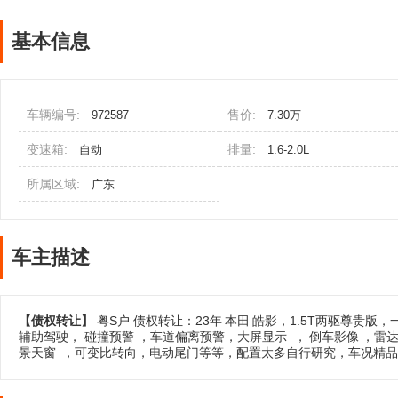
基本信息
车辆编号:
售价:
972587
7.30万
变速箱:
排量:
自动
1.6-2.0L
所属区域:
广东
车主描述
【债权转让】
粤S户 债权转让：23年
本田
皓影，1.5T两驱尊贵版
辅助驾驶， 碰撞预警 ，车道偏离预警，大屏显示 ，
倒车影像
，雷
景天窗
，可变比转向，电动尾门等等，配置太多自行研究，车况精品