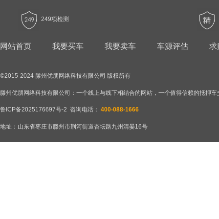
249项检测
网站首页
我要买车
我要卖车
车源评估
求
©2015-2024 滕州优朋网络科技有限公司 版权所有
滕州优朋网络科技有限公司：一个线上与线下相结合的网站，一个值得信赖的抵押车
鲁ICP备2025176697号-2
咨询电话：
‭400-088-1666
地址：山东省枣庄市滕州市荆河街道杏坛路九州清晏16号