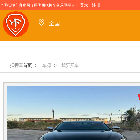
登录
|
注册
全国抵押车直卖网（原优朋抵押车交易网平台）
全国
首页
我要买车
我要卖车
车
抵押车
首页
车源
我要买车
>
>