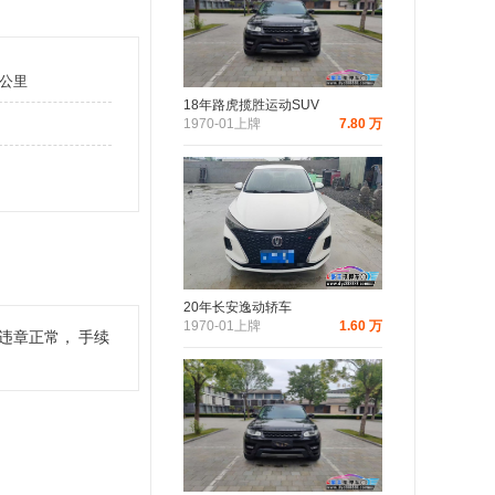
万公里
18年路虎揽胜运动SUV
1970-01上牌
7.80 万
20年长安逸动轿车
1970-01上牌
1.60 万
违章正常，
手续