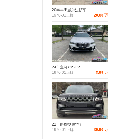
20年丰田威尔法轿车
1970-01上牌
20.00 万
24年宝马X3SUV
1970-01上牌
8.99 万
22年路虎揽胜轿车
1970-01上牌
39.90 万