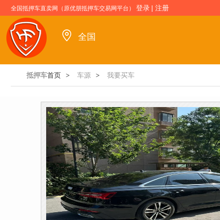
登录
|
注册
全国抵押车直卖网（原优朋抵押车交易网平台）
全国
抵押车
首页
车源
我要买车
>
>