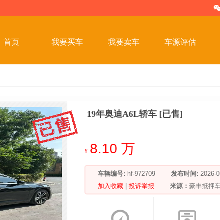
首页
我要买车
我要卖车
车源评估
19年奥迪A6L轿车 [已售]
8.10 万
¥
车辆编号:
hf-972709
发布时间:
2026
加入收藏
|
投诉举报
来源：
豪丰抵押