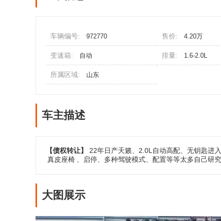
车辆编号:
售价:
972770
4.20万
变速箱:
排量:
自动
1.6-2.0L
所属区域:
山东
车主描述
【债权转让】
22年日产天籁、2.0L自动高配、无钥匙进
真皮座椅
、启停、多种驾驶模式、配置等等太多自己研
大图展示