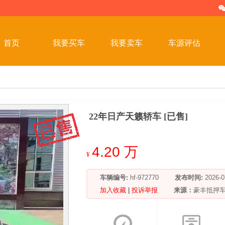
首页
我要买车
我要卖车
车源评估
22年日产天籁轿车 [已售]
4.20 万
¥
车辆编号:
hf-972770
发布时间:
2026
加入收藏
|
投诉举报
来源：
豪丰抵押