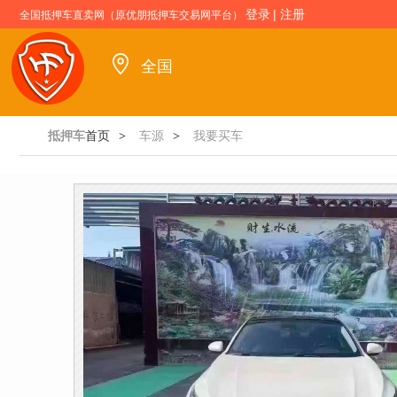
登录
|
注册
全国抵押车直卖网（原优朋抵押车交易网平台）
全国
抵押车
首页
车源
我要买车
>
>