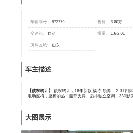
车辆编号:
售价:
972779
3.80万
变速箱:
排量:
自动
1.6-2.0L
所属区域:
山东
车主描述
【债权转让】
债权转让，18年新款
福特
锐界
，2.0T
电动座椅，座椅加热，腰部支撑，后排独立空调，360
大图展示