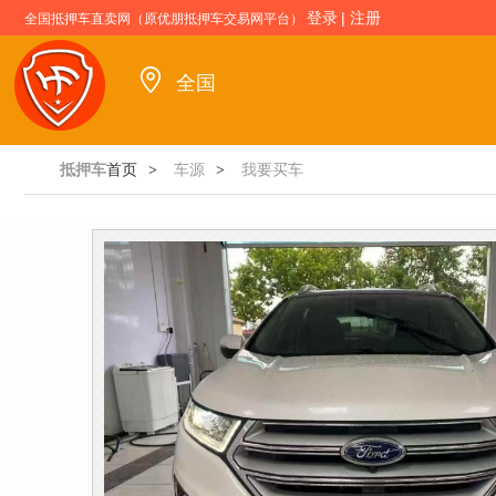
登录
|
注册
全国抵押车直卖网（原优朋抵押车交易网平台）
全国
抵押车
首页
车源
我要买车
>
>