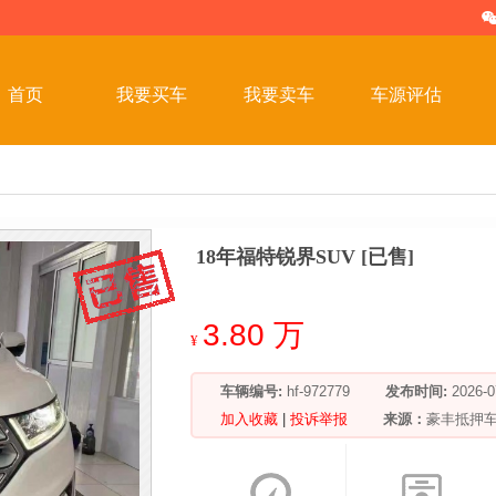
首页
我要买车
我要卖车
车源评估
18年福特锐界SUV [已售]
3.80 万
¥
车辆编号:
hf-972779
发布时间:
2026
加入收藏
|
投诉举报
来源：
豪丰抵押