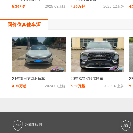
5.30万起
2025-08上牌
4.50万起
2025-12上牌
4
同价位其他车源
24年本田英诗派轿车
20年福特探险者轿车
2
4.30万起
2024-07上牌
5.90万起
2020-07上牌
5
249项检测