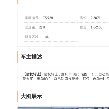
车辆编号:
售价:
972789
2.80万
变速箱:
排量:
自动
1.6-2.0L
所属区域:
山东
车主描述
【债权转让】
债权转让，准18年
现代
名图
、1.8L自
景天窗
、电动尾门、双电动
真皮座椅
、启停、自动分区
大图展示