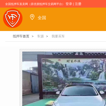
登录
|
注册
全国抵押车直卖网（原优朋抵押车交易网平台）
全国
抵押车
首页
车源
我要买车
>
>