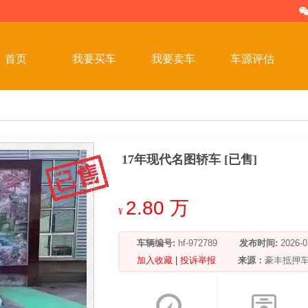
首页
我要买车
我要卖车
车源评估
17年现代名图轿车 [已售]
2.80 万
¥
车辆编号:
hf-972789
发布时间:
2026
加入收藏
|
投诉举报
来源：
豪丰抵押