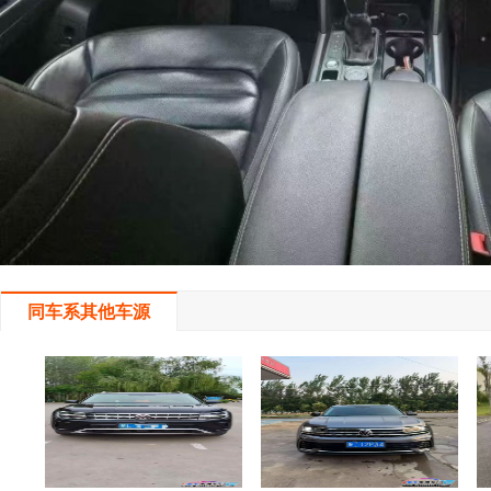
同车系其他车源