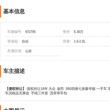
基本信息
车辆编号:
售价:
972795
5.30万
变速箱:
排量:
自动
1.6-2.0L
所属区域:
山东
车主描述
【债权转让】
债权转让18年
大众
途昂
380四驱七座豪华版 一手车 
车况精品无事故
手续三件套
违章审车包