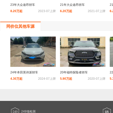
23年大众途昂轿车
21年大众途昂轿车
2
8.20万起
2023-07上牌
6.20万起
2021-07上牌
6
同价位其他车源
24年本田英诗派轿车
20年福特探险者轿车
2
4.30万起
2024-07上牌
5.90万起
2020-07上牌
5
249项检测