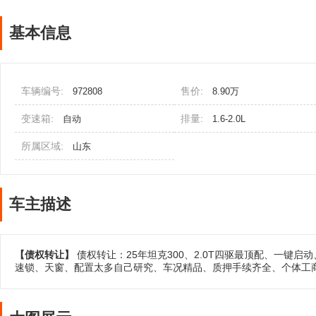
基本信息
车辆编号:
售价:
972808
8.90万
变速箱:
排量:
自动
1.6-2.0L
所属区域:
山东
车主描述
【债权转让】
债权转让：25年坦克300、2.0T四驱最顶配、一键启动
速锁、天窗、配置太多自己研究、车况精品、质押手续齐全、个体工