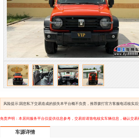
风险提示:因您私下交易造成的损失本平台概不负责，推荐拨打官方客服电话核实后交易
免责声明：本居间服务平台仅提供信息参考，交易前请致电核实车辆信息，确认交易
车源详情