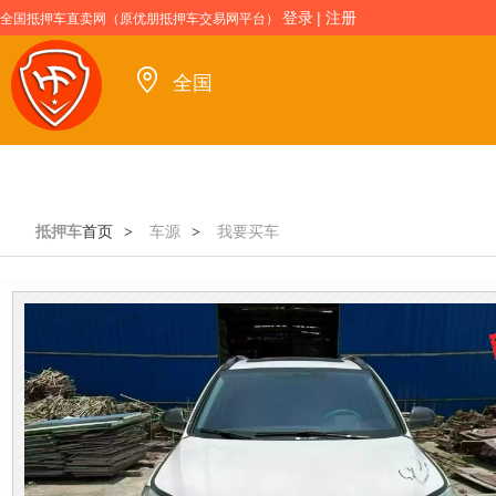
登录
|
注册
全国抵押车直卖网（原优朋抵押车交易网平台）
全国
首页
我要买车
我要卖车
车
抵押车
首页
车源
我要买车
>
>