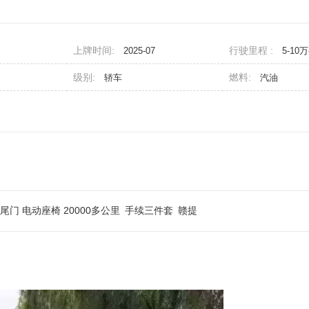
上牌时间:
行驶里程 :
2025-07
5-10
级别:
燃料:
轿车
汽油
尾门 电动座椅 20000多公里
手续三件套
赣提