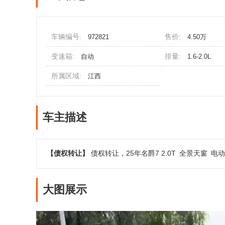
车辆编号:
售价:
972821
4.50万
变速箱:
排量:
自动
1.6-2.0L
所属区域:
江西
车主描述
【债权转让】
债权转让，25年名爵7 2.0T
全景天窗
电动
大图展示