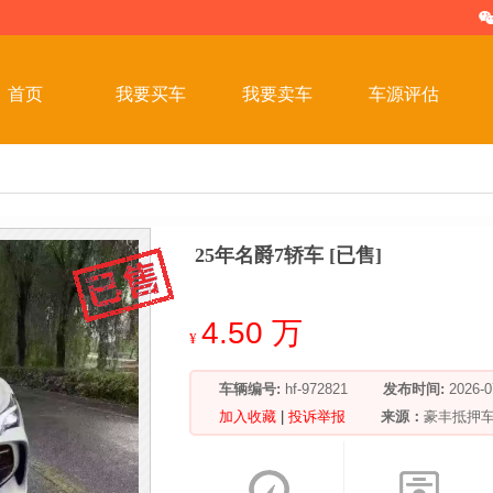
首页
我要买车
我要卖车
车源评估
25年名爵7轿车 [已售]
4.50 万
¥
车辆编号:
hf-972821
发布时间:
2026
加入收藏
|
投诉举报
来源：
豪丰抵押