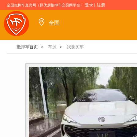
登录
|
注册
全国抵押车直卖网（原优朋抵押车交易网平台）
全国
抵押车
首页
车源
我要买车
>
>