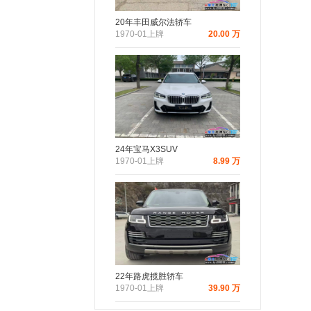
20年丰田威尔法轿车
1970-01上牌
20.00 万
24年宝马X3SUV
1970-01上牌
8.99 万
22年路虎揽胜轿车
1970-01上牌
39.90 万