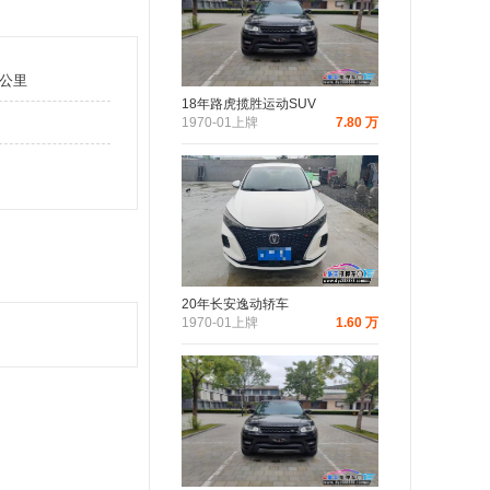
万公里
18年路虎揽胜运动SUV
1970-01上牌
7.80 万
20年长安逸动轿车
1970-01上牌
1.60 万