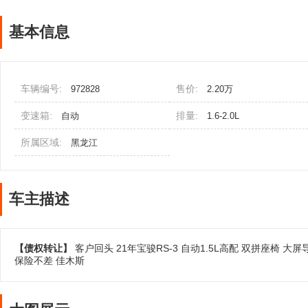
基本信息
车辆编号:
售价:
972828
2.20万
变速箱:
排量:
自动
1.6-2.0L
所属区域:
黑龙江
车主描述
【债权转让】
客户回头 21年宝骏RS-3 自动1.5L高配 双拼座椅 大
保险不差 佳木斯