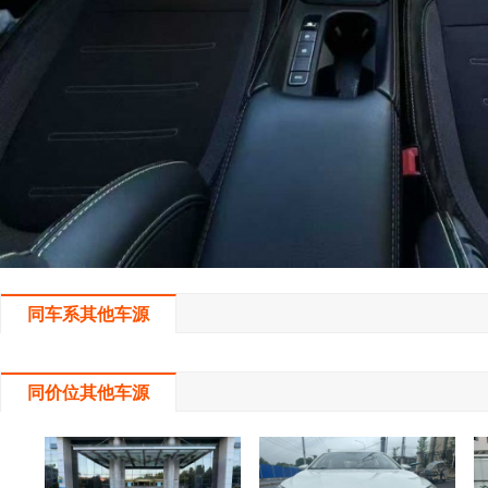
同车系其他车源
同价位其他车源