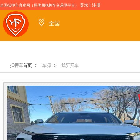
登录
|
注册
全国抵押车直卖网（原优朋抵押车交易网平台）
全国
首页
我要买车
我要卖车
车
抵押车
首页
车源
我要买车
>
>