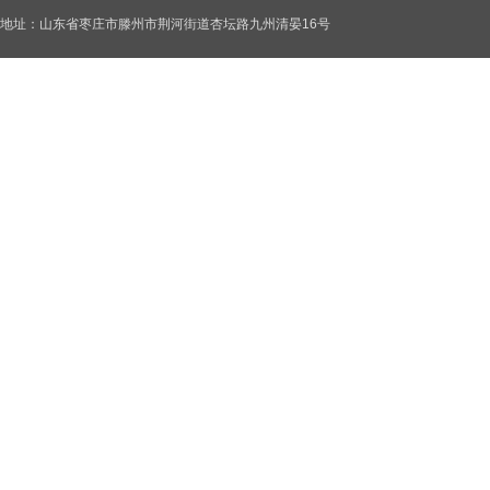
地址：山东省枣庄市滕州市荆河街道杏坛路九州清晏16号