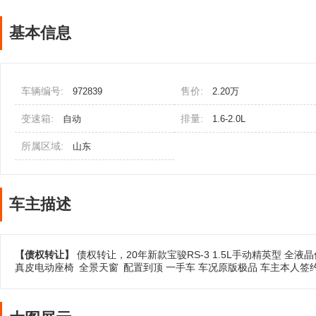
基本信息
车辆编号:
售价:
972839
2.20万
变速箱:
排量:
自动
1.6-2.0L
所属区域:
山东
车主描述
【债权转让】
债权转让，20年新款宝骏RS-3 1.5L手动精英型 全
真皮电动座椅
全景天窗
配置到顶 一手车 车况原版极品 车主本人签