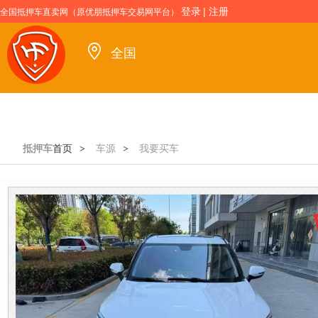
登录
|
注册
全国抵押车直卖网（原优朋抵押车交易网平台）
全国
首页
我要买车
我要卖车
车
抵押车
首页
车源
我要买车
>
>