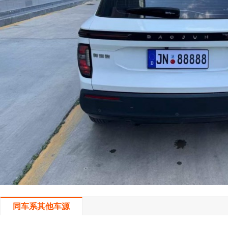
同车系其他车源