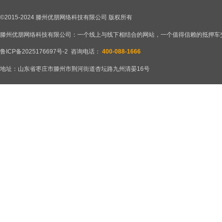
©2015-2024 滕州优朋网络科技有限公司 版权所有
滕州优朋网络科技有限公司：一个线上与线下相结合的网站，一个值得信赖的抵押车
鲁ICP备2025176697号-2
咨询电话：
‭400-088-1666
地址：山东省枣庄市滕州市荆河街道杏坛路九州清晏16号