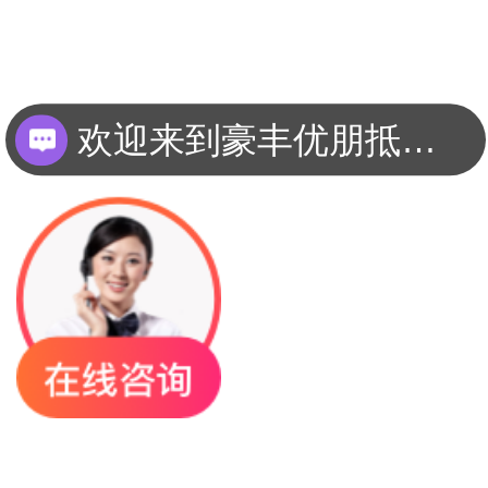
欢迎来到豪丰优朋抵押车平台？