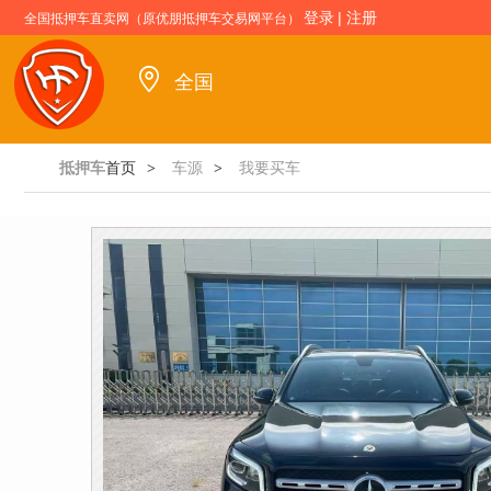
登录
|
注册
全国抵押车直卖网（原优朋抵押车交易网平台）
全国
抵押车
首页
车源
我要买车
>
>