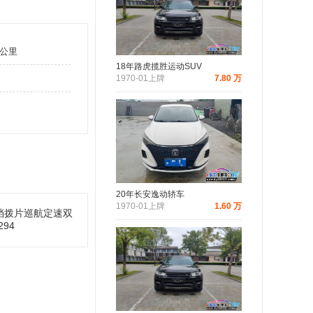
万公里
18年路虎揽胜运动SUV
1970-01上牌
7.80 万
20年长安逸动轿车
1970-01上牌
1.60 万
挡拨片巡航定速双
94