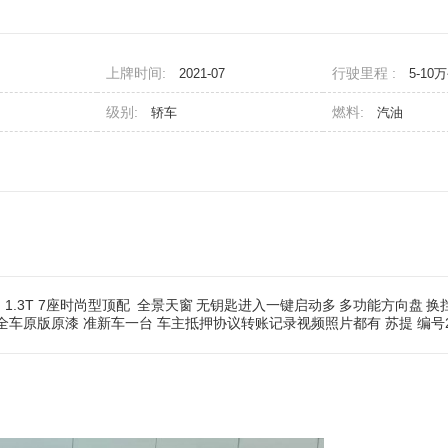
上牌时间:
行驶里程 :
2021-07
5-10
级别:
燃料:
轿车
汽油
1.3T 7座时尚型顶配
全景天窗
无钥匙进入一键启动多
多功能方向盘
换
全车原版原漆 准新车一台 车主抵押协议转账记录视频照片都有 苏提 编号2