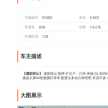
车辆编号:
售价:
972852
6.30万
变速箱:
排量:
自动
1.6-2.0L
所属区域:
江苏
车主描述
【债权转让】
债权转让
抵押
不过户：21年
奔驰
GL
B200
液晶大屏64色氛围灯等等 配置太多自己研究吧 车况不谈 
大图展示