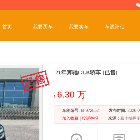
首页
我要买车
我要卖车
车源评估
21年奔驰GLB轿车 [已售]
6.30 万
¥
车辆编号:
hf-972852
发布时间:
2026
加入收藏
|
投诉举报
来源：
豪丰抵押