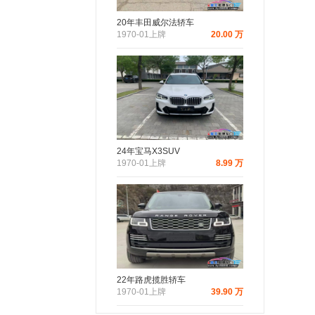
20年丰田威尔法轿车
1970-01上牌
20.00 万
24年宝马X3SUV
1970-01上牌
8.99 万
22年路虎揽胜轿车
1970-01上牌
39.90 万