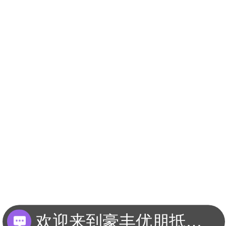
欢迎来到豪丰优朋抵押车平台？
您这边想要咨询买车还是回收