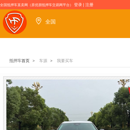
登录
|
注册
全国抵押车直卖网（原优朋抵押车交易网平台）
全国
首页
我要买车
我要卖车
车
抵押车
首页
车源
我要买车
>
>