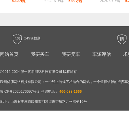
4.30万起
2024-07上牌
5.90万起
2020-07上牌
5
249项检测
网站首页
我要买车
我要卖车
车源评估
求
©2015-2024 滕州优朋网络科技有限公司 版权所有
滕州优朋网络科技有限公司：一个线上与线下相结合的网站，一个值得信赖的抵押车
鲁ICP备2025176697号-2
咨询电话：
‭400-088-1666
地址：山东省枣庄市滕州市荆河街道杏坛路九州清晏16号